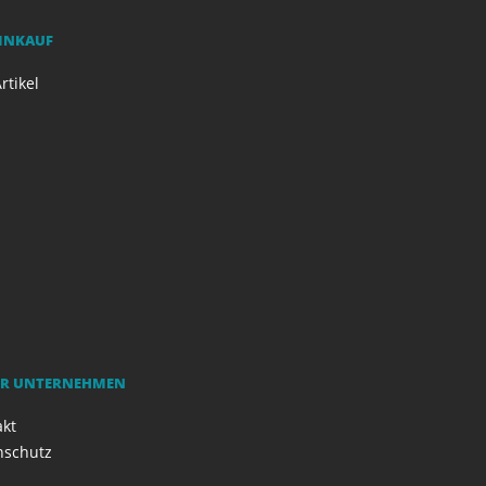
EINKAUF
rtikel
R UNTERNEHMEN
akt
nschutz