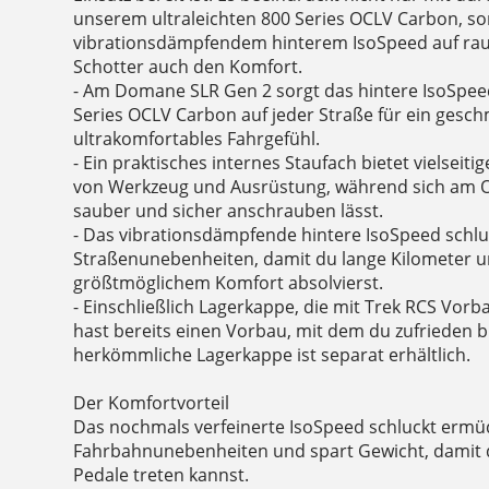
unserem ultraleichten 800 Series OCLV Carbon, s
vibrationsdämpfendem hinterem IsoSpeed auf rau
Schotter auch den Komfort.
- Am Domane SLR Gen 2 sorgt das hintere IsoSpe
Series OCLV Carbon auf jeder Straße für ein gesch
ultrakomfortables Fahrgefühl.
- Ein praktisches internes Staufach bietet vielseit
von Werkzeug und Ausrüstung, während sich am O
sauber und sicher anschrauben lässt.
- Das vibrationsdämpfende hintere IsoSpeed sch
Straßenunebenheiten, damit du lange Kilometer u
größtmöglichem Komfort absolvierst.
- Einschließlich Lagerkappe, die mit Trek RCS Vorb
hast bereits einen Vorbau, mit dem du zufrieden b
herkömmliche Lagerkappe ist separat erhältlich.
Der Komfortvorteil
Das nochmals verfeinerte IsoSpeed schluckt erm
Fahrbahnunebenheiten und spart Gewicht, damit du
Pedale treten kannst.