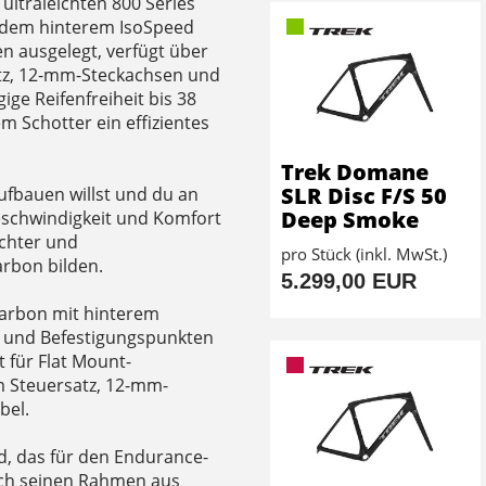
ltraleichten 800 Series
ndem hinterem IsoSpeed
en ausgelegt, verfügt über
atz, 12-mm-Steckachsen und
ge Reifenfreiheit bis 38
 Schotter ein effizientes
Trek Domane
SLR Disc F/S 50
fbauen willst und du an
Deep Smoke
eschwindigkeit und Komfort
ichter und
pro Stück (inkl. MwSt.)
rbon bilden.
5.299,00 EUR
Carbon mit hinterem
g und Befestigungspunkten
für Flat Mount-
 Steuersatz, 12-mm-
bel.
d, das für den Endurance-
urch seinen Rahmen aus