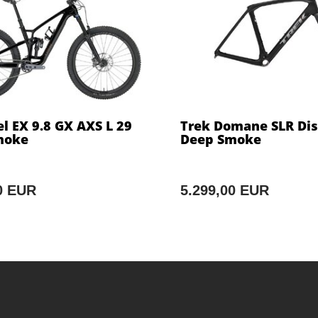
l EX 9.8 GX AXS L 29
Trek Domane SLR Dis
moke
Deep Smoke
0 EUR
5.299,00 EUR