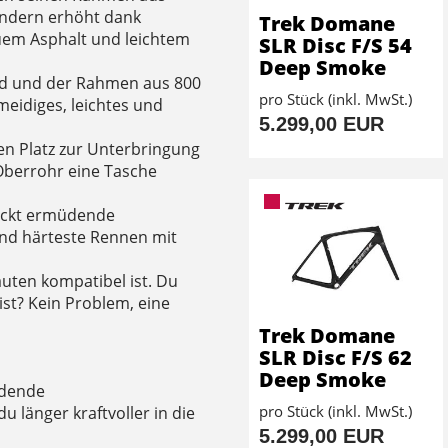
ondern erhöht dank
Trek Domane
em Asphalt und leichtem
SLR Disc F/S 54
Deep Smoke
ed und der Rahmen aus 800
pro Stück (inkl. MwSt.)
meidiges, leichtes und
5.299,00 EUR
igen Platz zur Unterbringung
berrohr eine Tasche
luckt ermüdende
nd härteste Rennen mit
auten kompatibel ist. Du
ist? Kein Problem, eine
Trek Domane
SLR Disc F/S 62
Deep Smoke
üdende
pro Stück (inkl. MwSt.)
 länger kraftvoller in die
5.299,00 EUR