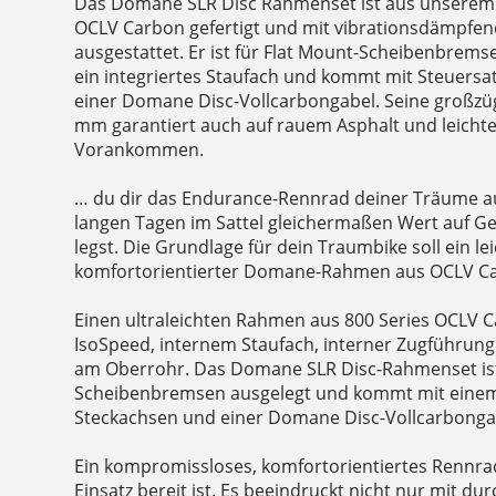
Das Domane SLR Disc Rahmenset ist aus unserem u
OCLV Carbon gefertigt und mit vibrationsdämpfe
ausgestattet. Er ist für Flat Mount-Scheibenbrems
ein integriertes Staufach und kommt mit Steuers
einer Domane Disc-Vollcarbongabel. Seine großzügi
mm garantiert auch auf rauem Asphalt und leichtem
Vorankommen.
… du dir das Endurance-Rennrad deiner Träume au
langen Tagen im Sattel gleichermaßen Wert auf G
legst. Die Grundlage für dein Traumbike soll ein le
komfortorientierter Domane-Rahmen aus OCLV Ca
Einen ultraleichten Rahmen aus 800 Series OCLV 
IsoSpeed, internem Staufach, interner Zugführun
am Oberrohr. Das Domane SLR Disc-Rahmenset ist 
Scheibenbremsen ausgelegt und kommt mit einem
Steckachsen und einer Domane Disc-Vollcarbonga
Ein kompromissloses, komfortorientiertes Rennra
Einsatz bereit ist. Es beeindruckt nicht nur mit d