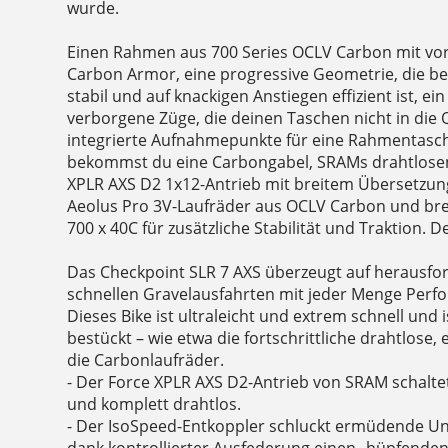
wurde.
Einen Rahmen aus 700 Series OCLV Carbon mit v
Carbon Armor, eine progressive Geometrie, die b
stabil und auf knackigen Anstiegen effizient ist, ei
verborgene Züge, die deinen Taschen nicht in di
integrierte Aufnahmepunkte für eine Rahmentasc
bekommst du eine Carbongabel, SRAMs drahtlosen
XPLR AXS D2 1x12-Antrieb mit breitem Übersetzun
Aeolus Pro 3V-Laufräder aus OCLV Carbon und bre
700 x 40C für zusätzliche Stabilität und Traktion. 
Das Checkpoint SLR 7 AXS überzeugt auf herausf
schnellen Gravelausfahrten mit jeder Menge Per
Dieses Bike ist ultraleicht und extrem schnell und
bestückt – wie etwa die fortschrittliche drahtlose,
die Carbonlaufräder.
- Der Force XPLR AXS D2-Antrieb von SRAM schaltet 
und komplett drahtlos.
- Der IsoSpeed-Entkoppler schluckt ermüdende U
dank kontrollierter Ausfederung einen „hüpfenden