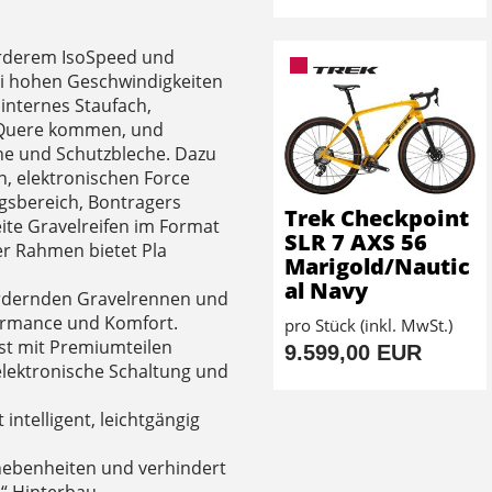
orderem IsoSpeed und
ei hohen Geschwindigkeiten
n internes Staufach,
e Quere kommen, und
he und Schutzbleche. Dazu
, elektronischen Force
gsbereich, Bontragers
Trek Checkpoint
ite Gravelreifen im Format
SLR 7 AXS 56
Der Rahmen bietet Pla
Marigold/Nautic
al Navy
ordernden Gravelrennen und
formance und Komfort.
pro Stück (inkl. MwSt.)
 ist mit Premiumteilen
9.599,00 EUR
 elektronische Schaltung und
intelligent, leichtgängig
nebenheiten und verhindert
“ Hinterbau.