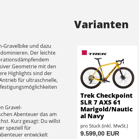
Varianten
n-Gravelbike und dazu
 dominieren. Der leichte
ibrationsdämpfendem
siver Geometrie mit den
ere Highlights sind der
ntrieb für ultraschnelle,
efestigungsmöglichkeiten
Trek Checkpoint
SLR 7 AXS 61
n Gravel-
Marigold/Nautic
ischen Abenteuer das am
al Navy
st. Kurz gesagt: Du willst
pro Stück (inkl. MwSt.)
 speziell für
9.599,00 EUR
abenteuer entwickelt