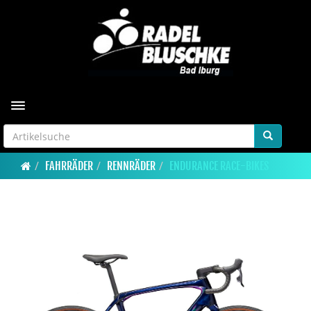
Toggle navigation
FAHRRÄDER
RENNRÄDER
ENDURANCE RACE-BIKES