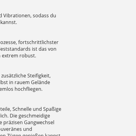
d Vibrationen, sodass du
 kannst.
zesse, fortschrittlichster
eststandards ist das von
n extrem robust.
sätzliche Steifigkeit,
lbst in rauem Gelände
lemlos hochfliegen.
eile, Schnelle und Spaßige
ch. Die geschmeidige
die präzisen Gangwechsel
souveränes und
ollen Zügen genießen kannst.