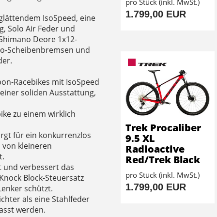
pro Stück (inkl. MwSt.)
1.799,00 EUR
lglättendem IsoSpeed, eine
, Solo Air Feder und
 Shimano Deore 1x12-
ano-Scheibenbremsen und
der.
arbon-Racebikes mit IsoSpeed
 einer soliden Ausstattung,
ke zu einem wirklich
Trek Procaliber
gt für ein konkurrenzlos
9.5 XL
 von kleineren
Radioactive
t.
Red/Trek Black
it und verbessert das
pro Stück (inkl. MwSt.)
Knock Block-Steuersatz
1.799,00 EUR
enker schützt.
ichter als eine Stahlfeder
asst werden.