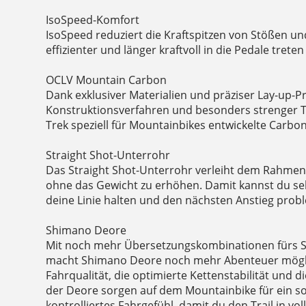
IsoSpeed-Komfort
IsoSpeed reduziert die Kraftspitzen von Stößen un
effizienter und länger kraftvoll in die Pedale treten
OCLV Mountain Carbon
Dank exklusiver Materialien und präziser Lay-up-Pro
Konstruktionsverfahren und besonders strenger T
Trek speziell für Mountainbikes entwickelte Carbo
Straight Shot-Unterrohr
Das Straight Shot-Unterrohr verleiht dem Rahmen zu
ohne das Gewicht zu erhöhen. Damit kannst du se
deine Linie halten und den nächsten Anstieg prob
Shimano Deore
Mit noch mehr Übersetzungskombinationen fürs St
macht Shimano Deore noch mehr Abenteuer mögli
Fahrqualität, die optimierte Kettenstabilität und 
der Deore sorgen auf dem Mountainbike für ein 
kontrolliertes Fahrgefühl, damit du den Trail in v