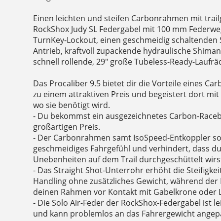
Einen leichten und steifen Carbonrahmen mit trai
RockShox Judy SL Federgabel mit 100 mm Federweg
TurnKey-Lockout, einen geschmeidig schaltenden
Antrieb, kraftvoll zupackende hydraulische Shim
schnell rollende, 29" große Tubeless-Ready-Laufrä
Das Procaliber 9.5 bietet dir die Vorteile eines C
zu einem attraktiven Preis und begeistert dort mit
wo sie benötigt wird.
- Du bekommst ein ausgezeichnetes Carbon-Racebi
großartigen Preis.
- Der Carbonrahmen samt IsoSpeed-Entkoppler sor
geschmeidiges Fahrgefühl und verhindert, dass du
Unebenheiten auf dem Trail durchgeschüttelt wirs
- Das Straight Shot-Unterrohr erhöht die Steifigke
Handling ohne zusätzliches Gewicht, während der 
deinen Rahmen vor Kontakt mit Gabelkrone oder L
- Die Solo Air-Feder der RockShox-Federgabel ist le
und kann problemlos an das Fahrergewicht angep