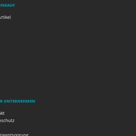
EINKAUF
rtikel
R UNTERNEHMEN
akt
nschutz
rieentsorgung