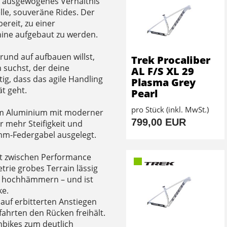
 ausgewogenes Verhältnis
lle, souveräne Rides. Der
ereit, zu einer
hine aufgebaut zu werden.
und auf aufbauen willst,
Trek Procaliber
 suchst, der deine
AL F/S XL 29
htig, dass das agile Handling
Plasma Grey
t geht.
Pearl
pro Stück (inkl. MwSt.)
num Aluminium mit moderner
799,00 EUR
 mehr Steifigkeit und
-mm-Federgabel ausgelegt.
at zwischen Performance
rie grobes Terrain lässig
n hochhämmern – und ist
ke.
auf erbitterten Anstiegen
ahrten den Rücken freihält.
nbikes zum deutlich