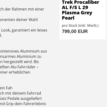
Trek Procaliber
AL F/S L 29
sich der Rahmen mit einer
Plasma Grey
Pearl
ponenten deiner Wahl
pro Stück (inkl. MwSt.)
Look, garantiert ein leises
799,00 EUR
d.
sintensives Aluminium aus
ionsarmes Aluminium zu
 hergestellt wird. Bis
llten Alu-Fahrräder –
 einer erheblichen
ein Fah
dich mit deinem Fahrrad
atz Pedale ausgeliefert
nd Grip dein Fahrerlebnis