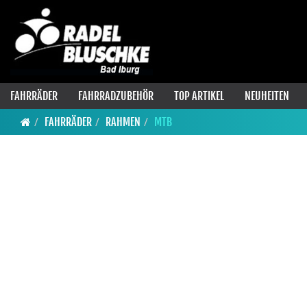
FAHRRÄDER
FAHRRADZUBEHÖR
TOP ARTIKEL
NEUHEITEN
FAHRRÄDER
RAHMEN
MTB