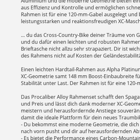
Aluminium und die moderne Geometrie bieten ein
aus Effizienz und Kontrolle und ermöglichen schne
Rahmen ist für eine 120-mm-Gabel ausgelegt und b
leistungsstarken und reaktionsfreudigen XC-Masc
… du das Cross-Country-Bike deiner Träume von Gr
und du dafür einen leichten und robusten Rahmen
Brieftasche nicht allzu sehr strapaziert. Dir ist wic
des Rahmens nicht auf Kosten der Geländestabilitä
Einen leichten Hardtail-Rahmen aus Alpha Plati
XC-Geometrie samt 148 mm Boost-Einbaubreite für
Stabilität unter Last. Der Rahmen ist für eine 120
Das Procaliber Alloy Rahmenset schafft den Spag
und Preis und lässt dich dank moderner XC-Geomet
meistern und herausfordernde Anstiege souverä
damit die ideale Plattform für dein neues Traumbi
- Du bekommst eine moderne Geometrie, die dich 
nach vorn pusht und dir auf herausfordernden Abf
- Es bietet die Performance eines Carbon-Mountai