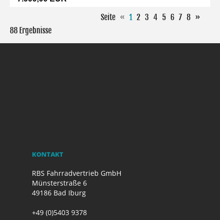
Seite
«
1
2
3
4
5
6
7
8
»
88 Ergebnisse
KONTAKT
RBS Fahrradvertrieb GmbH
Münsterstraße 6
49186 Bad Iburg
+49 (0)5403 9378