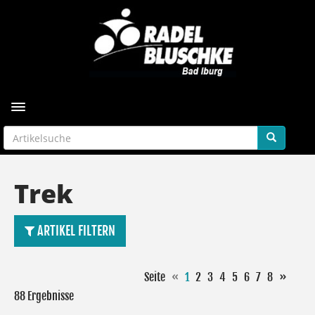
Toggle navigation
Trek
ARTIKEL FILTERN
Seite
«
1
2
3
4
5
6
7
8
»
88 Ergebnisse