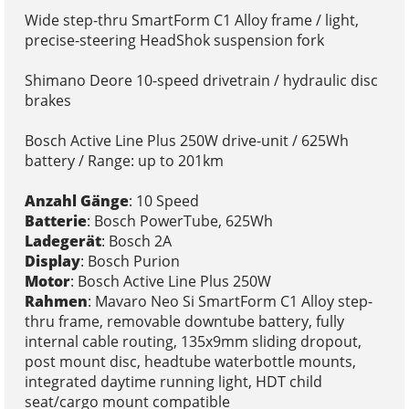
Wide step-thru SmartForm C1 Alloy frame / light,
precise-steering HeadShok suspension fork
Shimano Deore 10-speed drivetrain / hydraulic disc
brakes
Bosch Active Line Plus 250W drive-unit / 625Wh
battery / Range: up to 201km
Anzahl Gänge
: 10 Speed
Batterie
: Bosch PowerTube, 625Wh
Ladegerät
: Bosch 2A
Display
: Bosch Purion
Motor
: Bosch Active Line Plus 250W
Rahmen
: Mavaro Neo Si SmartForm C1 Alloy step-
thru frame, removable downtube battery, fully
internal cable routing, 135x9mm sliding dropout,
post mount disc, headtube waterbottle mounts,
integrated daytime running light, HDT child
seat/cargo mount compatible