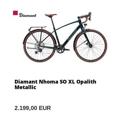
Diamant Nhoma SO XL Opalith
Metallic
2.199,00 EUR