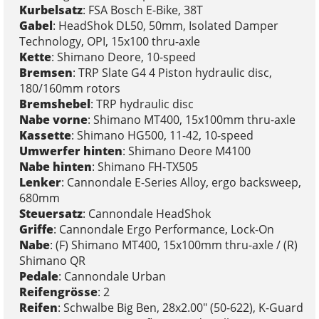
Kurbelsatz
: FSA Bosch E-Bike, 38T
Gabel
: HeadShok DL50, 50mm, Isolated Damper
Technology, OPI, 15x100 thru-axle
Kette
: Shimano Deore, 10-speed
Bremsen
: TRP Slate G4 4 Piston hydraulic disc,
180/160mm rotors
Bremshebel
: TRP hydraulic disc
Nabe vorne
: Shimano MT400, 15x100mm thru-axle
Kassette
: Shimano HG500, 11-42, 10-speed
Umwerfer hinten
: Shimano Deore M4100
Nabe hinten
: Shimano FH-TX505
Lenker
: Cannondale E-Series Alloy, ergo backsweep,
680mm
Steuersatz
: Cannondale HeadShok
Griffe
: Cannondale Ergo Performance, Lock-On
Nabe
: (F) Shimano MT400, 15x100mm thru-axle / (R)
Shimano QR
Pedale
: Cannondale Urban
Reifengrösse
: 2
Reifen
: Schwalbe Big Ben, 28x2.00" (50-622), K-Guard