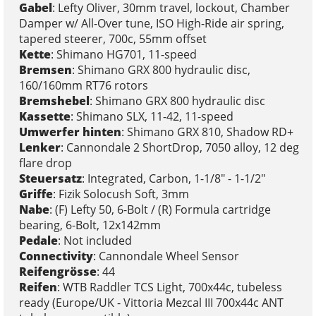
Gabel
: Lefty Oliver, 30mm travel, lockout, Chamber
Damper w/ All-Over tune, ISO High-Ride air spring,
tapered steerer, 700c, 55mm offset
Kette
: Shimano HG701, 11-speed
Bremsen
: Shimano GRX 800 hydraulic disc,
160/160mm RT76 rotors
Bremshebel
: Shimano GRX 800 hydraulic disc
Kassette
: Shimano SLX, 11-42, 11-speed
Umwerfer hinten
: Shimano GRX 810, Shadow RD+
Lenker
: Cannondale 2 ShortDrop, 7050 alloy, 12 deg
flare drop
Steuersatz
: Integrated, Carbon, 1-1/8" - 1-1/2"
Griffe
: Fizik Solocush Soft, 3mm
Nabe
: (F) Lefty 50, 6-Bolt / (R) Formula cartridge
bearing, 6-Bolt, 12x142mm
Pedale
: Not included
Connectivity
: Cannondale Wheel Sensor
Reifengrösse
: 44
Reifen
: WTB Raddler TCS Light, 700x44c, tubeless
ready (Europe/UK - Vittoria Mezcal III 700x44c ANT