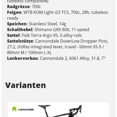
tubeless compatible)
Radgrösse
: 700c
Felgen
: WTB KOM Light i23 TCS, 700c, 28h, tubeless
ready
Speichen
: Stainless Steel, 14g
Schalthebel
: Shimano GRX 800, 11-speed
Sattel
: Fizik Terra Argo X5, S-alloy rails
Sattelstütze
: Cannondale DownLow Dropper Post,
27.2, shifter-integrated lever, travel - 60mm XS-S /
80mm M / 100mm L-XL
Lenkervorbau
: Cannondale 2, 6061 Alloy, 31.8, 7°
Varianten