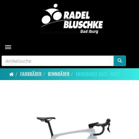
Toggle navigation
FAHRRÄDER
RENNRÄDER
ENDURANCE RACE-BIKES