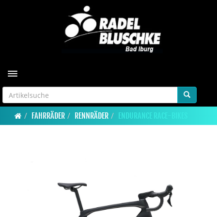
Toggle navigation
FAHRRÄDER
RENNRÄDER
ENDURANCE RACE-BIKES