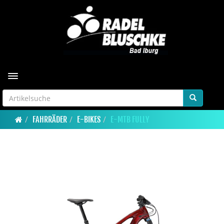
Toggle navigation
FAHRRÄDER
E-BIKES
E-MTB FULLY