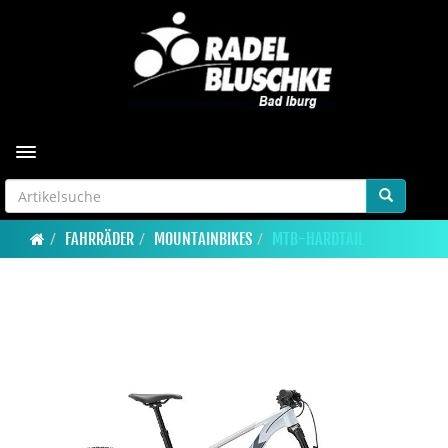
Toggle navigation
FAHRRÄDER
MOUNTAINBIKES
MTB-HARDTAIL