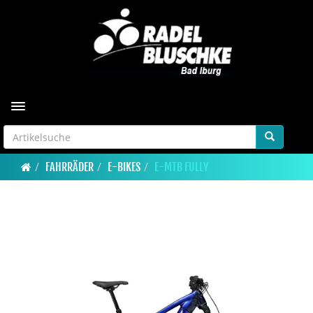
Toggle navigation
FAHRRÄDER
E-BIKES
E-MTB FULLY