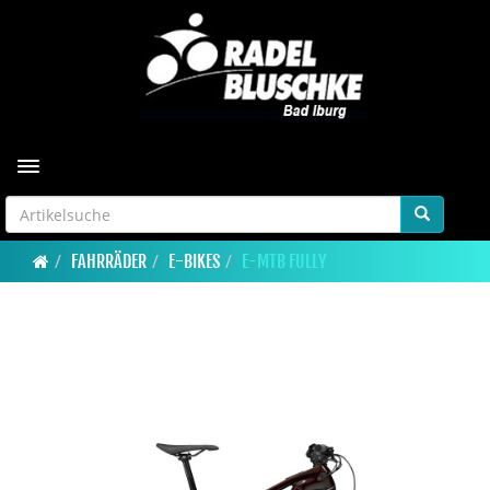
Toggle navigation
FAHRRÄDER
E-BIKES
E-MTB FULLY