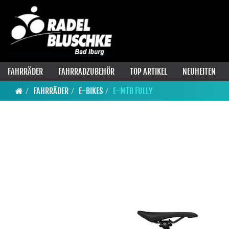
FAHRRÄDER
FAHRRADZUBEHÖR
TOP ARTIKEL
NEUHEITEN
FAHRRÄDER
E-BIKES
E-MTB FULLY