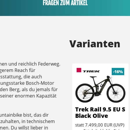
FRAGEN ZUM ARTIKEL
Varianten
men und reichlich Federweg.
ngerem Reach für
-16%
usstattung, die auch
stungsstarke Bosch-Motor
den Berg, als du jemals für
 seiner enormen Kapazität
Trek Rail 9.5 EU S
Black Olive
tainbike bist, das dir
bzuhalten, in technischem
statt
7.499,00 EUR
(
UVP
)
n. Du willst lieber in