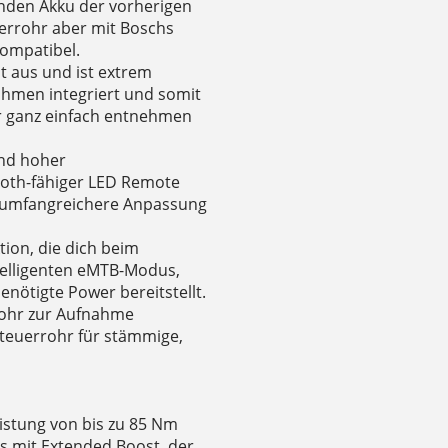
nden Akku der vorherigen
errohr aber mit Boschs
kompatibel.
ut aus und ist extrem
ahmen integriert und somit
er ganz einfach entnehmen
und hoher
ooth-fähiger LED Remote
e umfangreichere Anpassung
tion, die dich beim
ntelligenten eMTB-Modus,
enötigte Power bereitstellt.
zrohr zur Aufnahme
Steuerrohr für stämmige,
istung von bis zu 85 Nm
 mit Extended Boost, der