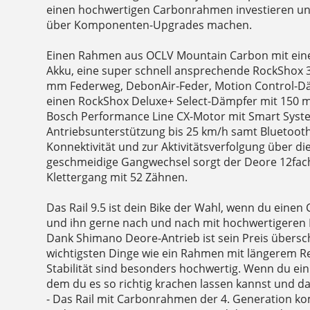
einen hochwertigen Carbonrahmen investieren un
über Komponenten-Upgrades machen.
Einen Rahmen aus OCLV Mountain Carbon mit ein
Akku, eine super schnell ansprechende RockShox 
mm Federweg, DebonAir-Feder, Motion Control-D
einen RockShox Deluxe+ Select-Dämpfer mit 150
Bosch Performance Line CX-Motor mit Smart Syst
Antriebsunterstützung bis 25 km/h samt Bluetoot
Konnektivität und zur Aktivitätsverfolgung über di
geschmeidige Gangwechsel sorgt der Deore 12fac
Klettergang mit 52 Zähnen.
Das Rail 9.5 ist dein Bike der Wahl, wenn du ein
und ihn gerne nach und nach mit hochwertigere
Dank Shimano Deore-Antrieb ist sein Preis übersc
wichtigsten Dinge wie ein Rahmen mit längerem Re
Stabilität sind besonders hochwertig. Wenn du ein
dem du es so richtig krachen lassen kannst und da
- Das Rail mit Carbonrahmen der 4. Generation k