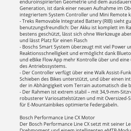
enduroinspirierten Geometrie und dem ausdauer
Generation, ist dank einer neuen Aufnahme im Ob
integriertem System Controller und Mini Remote 
- Treks Removable Integrated Battery (RIB) sieht g
benutzungsfreundlich: Der Akku ist komplett im R
bestens geschützt, lässt sich ohne Werkzeuge ab
und lässt Platz für einen Flasch
- Boschs Smart System überzeugt mit viel Power 
Reaktionsschnelligkeit und ermöglicht dank Bluet
und eBike Flow App mehr Kontrolle über und ein
des Antriebssystems.
- Der Controller verfügt über eine Walk Assist-Funk
Schieben des Bikes unterstützt, und über einen i
der in Abhängigkeit vom Terrain automatisch die b
- Der Rahmen ist extrem stabil – mit 34,9-mm-Sit
robusterer Variosattelstützen und mit Oversized-
für E-Mountainbikes optimierte Federgabeln.
Bosch Performance Line CX Motor
Der Bosch Performance Line CX setzt mit seiner Le
Drehmoment und einem intelligenten eMTB-Modus