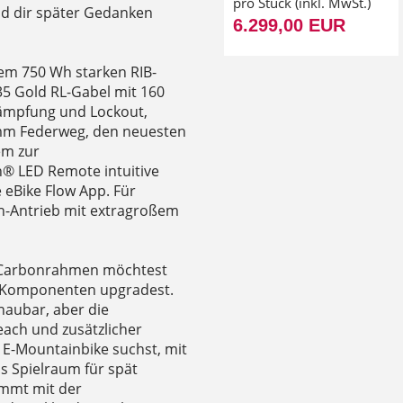
pro Stück (inkl. MwSt.)
d dir später Gedanken
6.299,00 EUR
em 750 Wh starken RIB-
35 Gold RL-Gabel mit 160
ämpfung und Lockout,
 mm Federweg, den neuesten
em zur
h® LED Remote intuitive
e eBike Flow App. Für
h-Antrieb mit extragroßem
en Carbonrahmen möchtest
n Komponenten upgradest.
haubar, aber die
ach und zusätzlicher
 E-Mountainbike suchst, mit
s Spielraum für spät
ommt mit der