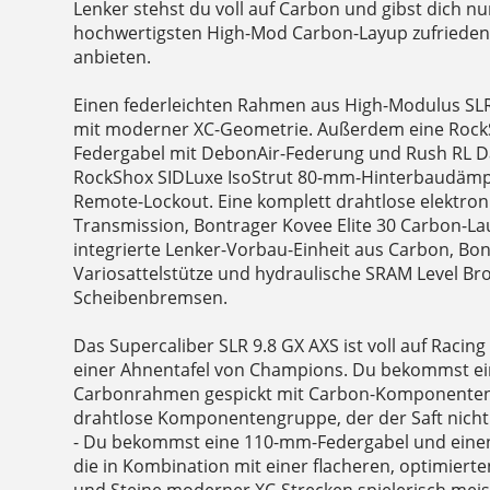
Lenker stehst du voll auf Carbon und gibst dich n
hochwertigsten High-Mod Carbon-Layup zufrieden,
anbieten.
Einen federleichten Rahmen aus High-Modulus S
mit moderner XC-Geometrie. Außerdem eine Rock
Federgabel mit DebonAir-Federung und Rush RL 
RockShox SIDLuxe IsoStrut 80-mm-Hinterbaudämpfe
Remote-Lockout. Eine komplett drahtlose elektro
Transmission, Bontrager Kovee Elite 30 Carbon-La
integrierte Lenker-Vorbau-Einheit aus Carbon, Bon
Variosattelstütze und hydraulische SRAM Level Br
Scheibenbremsen.
Das Supercaliber SLR 9.8 GX AXS ist voll auf Raci
einer Ahnentafel von Champions. Du bekommst ei
Carbonrahmen gespickt mit Carbon-Komponenten
drahtlose Komponentengruppe, der der Saft nicht 
- Du bekommst eine 110-mm-Federgabel und eine
die in Kombination mit einer flacheren, optimiert
und Steine moderner XC-Strecken spielerisch mei