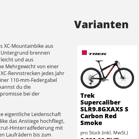
Varianten
tes XC-Mountainbike aus
n Untergrund brennen
leicht und aus
hne Mehrgewicht von einer
a XC-Rennstrecken jedes Jahr
 einer 110-mm-Federgabel
kannst du die
promisse bei der
Trek
Supercaliber
SLR9.8GXAXS S
ne eigentliche Leidenschaft
Carbon Red
ike das Anstiege hochfliegt,
Smoke
Strut-Hinterradfederung mit
pro Stück (inkl. MwSt.)
n Laufrädern bis zum