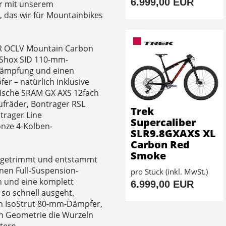
6.999,00 EUR
ur mit unserem
 das wir für Mountainbikes
LR OCLV Mountain Carbon
Shox SID 110-mm-
Dämpfung und einen
r – natürlich inklusive
nische SRAM GX AXS 12fach
ufräder, Bontrager RSL
Trek
trager Line
Supercaliber
onze 4-Kolben-
SLR9.8GXAXS XL
Carbon Red
Smoke
ng getrimmt und entstammt
nen Full-Suspension-
pro Stück (inkl. MwSt.)
 und eine komplett
6.999,00 EUR
so schnell ausgeht.
n IsoStrut 80-mm-Dämpfer,
en Geometrie die Wurzeln
stern