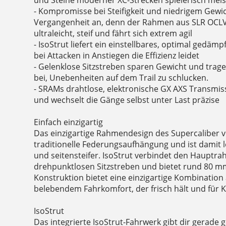
- Kompromisse bei Steifigkeit und niedrigem Gewi
Vergangenheit an, denn der Rahmen aus SLR OCLV
ultraleicht, steif und fährt sich extrem agil
- IsoStrut liefert ein einstellbares, optimal gedäm
bei Attacken in Anstiegen die Effizienz leidet
- Gelenklose Sitzstreben sparen Gewicht und tragen 
bei, Unebenheiten auf dem Trail zu schlucken.
- SRAMs drahtlose, elektronische GX AXS Transmis
und wechselt die Gänge selbst unter Last präzise
Einfach einzigartig
Das einzigartige Rahmendesign des Supercaliber ve
traditionelle Federungsaufhängung und ist damit 
und seitensteifer. IsoStrut verbindet den Hauptr
drehpunktlosen Sitzstreben und bietet rund 80 
Konstruktion bietet eine einzigartige Kombination 
belebendem Fahrkomfort, der frisch hält und für K
IsoStrut
Das integrierte IsoStrut-Fahrwerk gibt dir gerade