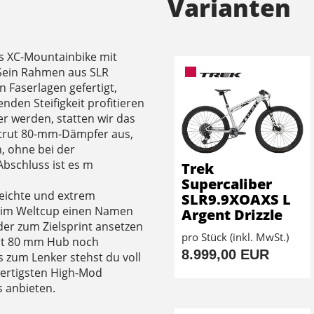
Varianten
tes XC-Mountainbike mit
 Sein Rahmen aus SLR
 Faserlagen gefertigt,
den Steifigkeit profitieren
r werden, statten wir das
Strut 80-mm-Dämpfer aus,
, ohne bei der
Abschluss ist es m
Trek
Supercaliber
aleichte und extrem
SLR9.9XOAXS L
s im Weltcup einen Namen
Argent Drizzle
er zum Zielsprint ansetzen
pro Stück (inkl. MwSt.)
mit 80 mm Hub noch
8.999,00 EUR
 zum Lenker stehst du voll
wertigsten High-Mod
s anbieten.