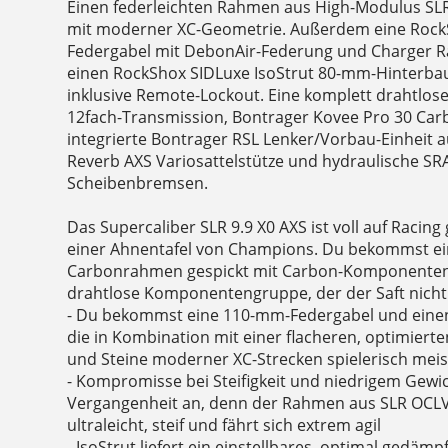
Einen federleichten Rahmen aus High-Modulus S
mit moderner XC-Geometrie. Außerdem eine Rock
Federgabel mit DebonAir-Federung und Charger 
einen RockShox SIDLuxe IsoStrut 80-mm-Hinterba
inklusive Remote-Lockout. Eine komplett drahtlos
12fach-Transmission, Bontrager Kovee Pro 30 Carb
integrierte Bontrager RSL Lenker/Vorbau-Einheit 
Reverb AXS Variosattelstütze und hydraulische SRA
Scheibenbremsen.
Das Supercaliber SLR 9.9 X0 AXS ist voll auf Raci
einer Ahnentafel von Champions. Du bekommst ei
Carbonrahmen gespickt mit Carbon-Komponenten
drahtlose Komponentengruppe, der der Saft nicht 
- Du bekommst eine 110-mm-Federgabel und eine
die in Kombination mit einer flacheren, optimiert
und Steine moderner XC-Strecken spielerisch mei
- Kompromisse bei Steifigkeit und niedrigem Gewi
Vergangenheit an, denn der Rahmen aus SLR OCLV
ultraleicht, steif und fährt sich extrem agil
- IsoStrut liefert ein einstellbares, optimal gedäm