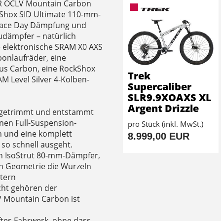
LR OCLV Mountain Carbon
Shox SID Ultimate 110-mm-
Race Day Dämpfung und
udämpfer – natürlich
e elektronische SRAM X0 AXS
onlaufräder, eine
aus Carbon, eine RockShox
Trek
M Level Silver 4-Kolben-
Supercaliber
SLR9.9XOAXS XL
Argent Drizzle
ng getrimmt und entstammt
nen Full-Suspension-
pro Stück (inkl. MwSt.)
 und eine komplett
8.999,00 EUR
so schnell ausgeht.
n IsoStrut 80-mm-Dämpfer,
en Geometrie die Wurzeln
stern
cht gehören der
 Mountain Carbon ist
pftes Fahrwerk, ohne dass