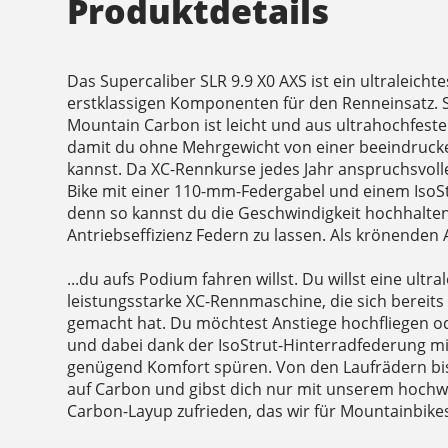
Produktdetails
Das Supercaliber SLR 9.9 X0 AXS ist ein ultraleich
erstklassigen Komponenten für den Renneinsatz.
Mountain Carbon ist leicht und aus ultrahochfesten
damit du ohne Mehrgewicht von einer beeindrucken
kannst. Da XC-Rennkurse jedes Jahr anspruchsvolle
Bike mit einer 110-mm-Federgabel und einem Iso
denn so kannst du die Geschwindigkeit hochhalten
Antriebseffizienz Federn zu lassen. Als krönenden 
...du aufs Podium fahren willst. Du willst eine ultr
leistungsstarke XC-Rennmaschine, die sich bereit
gemacht hat. Du möchtest Anstiege hochfliegen od
und dabei dank der IsoStrut-Hinterradfederung 
genügend Komfort spüren. Von den Laufrädern bis
auf Carbon und gibst dich nur mit unserem hoch
Carbon-Layup zufrieden, das wir für Mountainbike