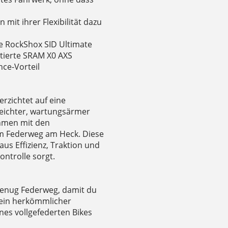
mit ihrer Flexibilität dazu
e RockShox SID Ultimate
tierte SRAM X0 AXS
ce-Vorteil
rzichtet auf eine
leichter, wartungsärmer
ahmen mit den
mm Federweg am Heck. Diese
aus Effizienz, Traktion und
ontrolle sorgt.
 genug Federweg, damit du
ie ein herkömmlicher
es vollgefederten Bikes