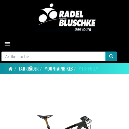
Toggle navigation
FAHRRÄDER
MOUNTAINBIKES
MTB-FULLY