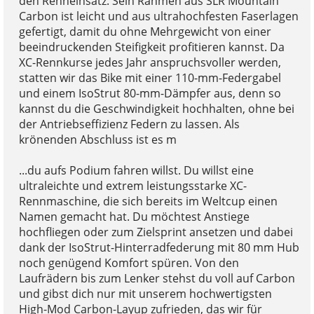
den Renneinsatz. Sein Rahmen aus SLR Mountain
Carbon ist leicht und aus ultrahochfesten Faserlagen
gefertigt, damit du ohne Mehrgewicht von einer
beeindruckenden Steifigkeit profitieren kannst. Da
XC-Rennkurse jedes Jahr anspruchsvoller werden,
statten wir das Bike mit einer 110-mm-Federgabel
und einem IsoStrut 80-mm-Dämpfer aus, denn so
kannst du die Geschwindigkeit hochhalten, ohne bei
der Antriebseffizienz Federn zu lassen. Als
krönenden Abschluss ist es m
...du aufs Podium fahren willst. Du willst eine
ultraleichte und extrem leistungsstarke XC-
Rennmaschine, die sich bereits im Weltcup einen
Namen gemacht hat. Du möchtest Anstiege
hochfliegen oder zum Zielsprint ansetzen und dabei
dank der IsoStrut-Hinterradfederung mit 80 mm Hub
noch genügend Komfort spüren. Von den
Laufrädern bis zum Lenker stehst du voll auf Carbon
und gibst dich nur mit unserem hochwertigsten
High-Mod Carbon-Layup zufrieden, das wir für