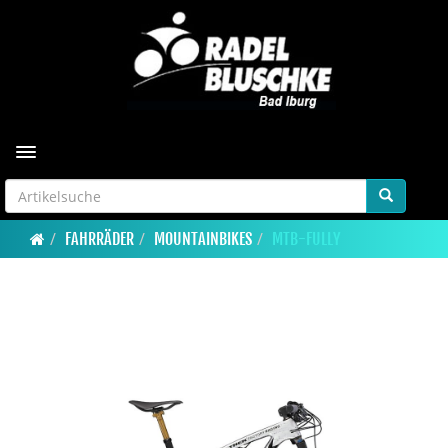
Toggle navigation
FAHRRÄDER
MOUNTAINBIKES
MTB-FULLY