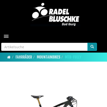
Toggle navigation
FAHRRÄDER
MOUNTAINBIKES
MTB-FULLY