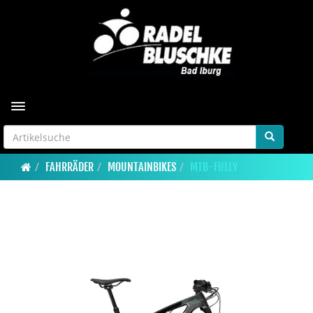
Toggle navigation
FAHRRÄDER
MOUNTAINBIKES
MTB-FULLY