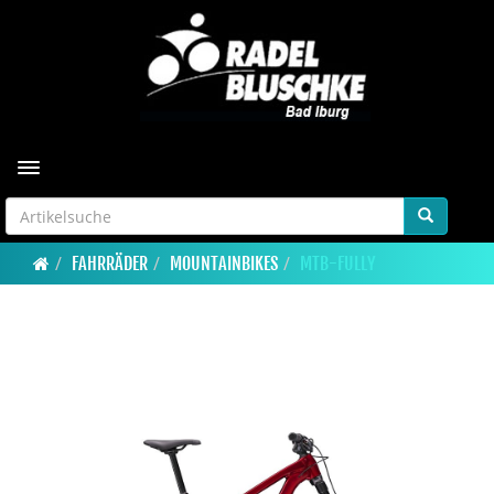
Toggle navigation
FAHRRÄDER
MOUNTAINBIKES
MTB-FULLY