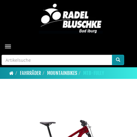
Toggle navigation
FAHRRÄDER
MOUNTAINBIKES
MTB-FULLY