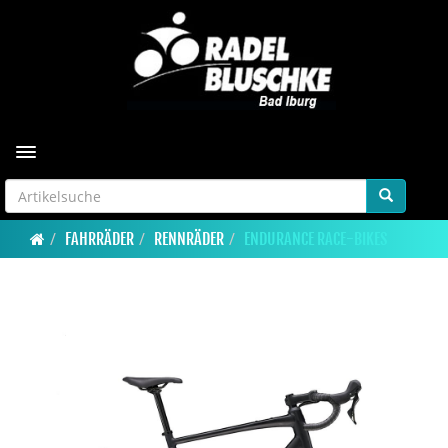
Toggle navigation
FAHRRÄDER
RENNRÄDER
ENDURANCE RACE-BIKES