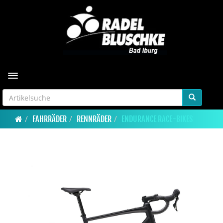
Toggle navigation
FAHRRÄDER
RENNRÄDER
ENDURANCE RACE-BIKES