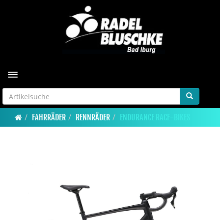
Toggle navigation
FAHRRÄDER
RENNRÄDER
ENDURANCE RACE-BIKES