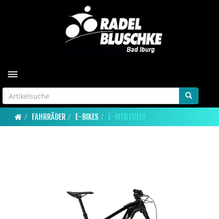
Toggle navigation
FAHRRÄDER
E-BIKES
E-MTB FULLY