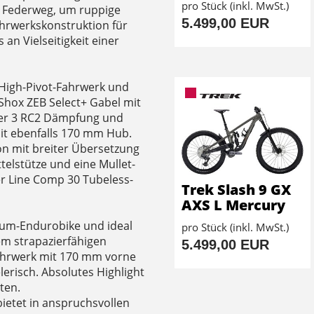
pro Stück (inkl. MwSt.)
 Federweg, um ruppige
5.499,00 EUR
ahrwerkskonstruktion für
 an Vielseitigkeit einer
High-Pivot-Fahrwerk und
Shox ZEB Select+ Gabel mit
er 3 RC2 Dämpfung und
it ebenfalls 170 mm Hub.
n mit breiter Übersetzung
telstütze und eine Mullet-
er Line Comp 30 Tubeless-
Trek Slash 9 GX
AXS L Mercury
nium-Endurobike und ideal
pro Stück (inkl. MwSt.)
em strapazierfähigen
5.499,00 EUR
hrwerk mit 170 mm vorne
erisch. Absolutes Highlight
ten.
ietet in anspruchsvollen